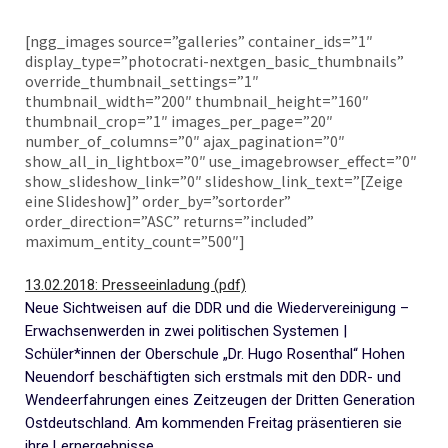
[ngg_images source=”galleries” container_ids=”1″
display_type=”photocrati-nextgen_basic_thumbnails”
override_thumbnail_settings=”1″
thumbnail_width=”200″ thumbnail_height=”160″
thumbnail_crop=”1″ images_per_page=”20″
number_of_columns=”0″ ajax_pagination=”0″
show_all_in_lightbox=”0″ use_imagebrowser_effect=”0″
show_slideshow_link=”0″ slideshow_link_text=”[Zeige
eine Slideshow]” order_by=”sortorder”
order_direction=”ASC” returns=”included”
maximum_entity_count=”500″]
13.02.2018: Presseeinladung (pdf)
Neue Sichtweisen auf die DDR und die Wiedervereinigung –
Erwachsenwerden in zwei politischen Systemen |
Schüler*innen der Oberschule „Dr. Hugo Rosenthal“ Hohen
Neuendorf beschäftigten sich erstmals mit den DDR- und
Wendeerfahrungen eines Zeitzeugen der Dritten Generation
Ostdeutschland. Am kommenden Freitag präsentieren sie
ihre Lernergebnisse…