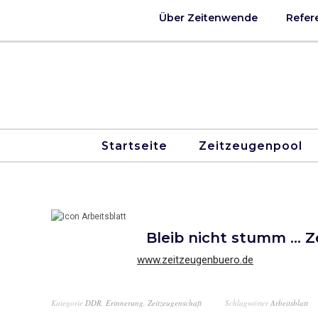
Über Zeitenwende
Refer
Startseite
Zeitzeugenpool
Bleib nicht stumm … Z
www.zeitzeugenbuero.de
Kategorie
DDR
,
Erinnerung
,
Zeitzeugenschaft
Schlagwörter
Arbeitsblatt