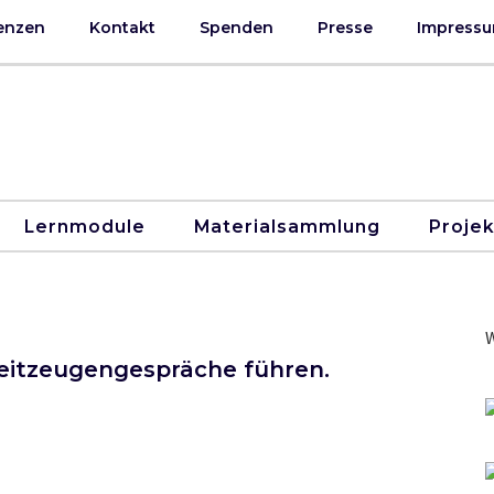
enzen
Kontakt
Spenden
Presse
Impressu
Lernmodule
Materialsammlung
Proje
W
eitzeugengespräche führen.