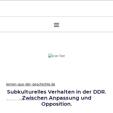
lernen-aus-der-geschichte.de
Subkulturelles Verhalten in der DDR.
Zwischen Anpassung und
Kategorie
DDR
,
Diktatur
,
Jugend
Schlagwörter
Text
Opposition.