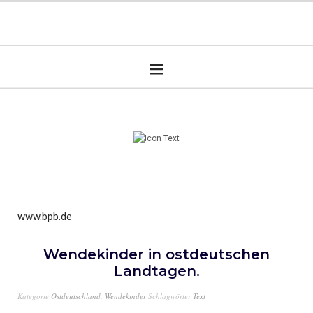
www.bpb.de
Wendekinder in ostdeutschen
Landtagen.
Kategorie
Ostdeutschland
,
Wendekinder
Schlagwörter
Text