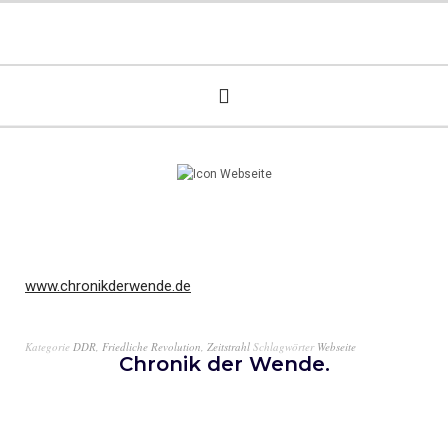
www.chronikderwende.de
Kategorie
DDR
,
Friedliche Revolution
,
Zeitstrahl
Schlagwörter
Webseite
Chronik der Wende.