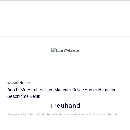
www.hdg.de
Aus LeMo – Lebendiges Museum Online – vom Haus der
Geschichte Berlin.
Treuhand
Kategorie
Deutsche Einheit
,
Ostdeutschland
,
Transformation
Schlagwörter
Website