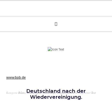
www.bpb.de
Deutschland nach der
Kategorie
Bilanz
,
Deutschland
,
Jahrestage
,
Transformation
Schlagwörter
Text
Wiedervereinigung.