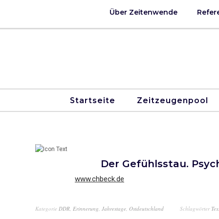
Über Zeitenwende
Refer
Startseite
Zeitzeugenpool
Der Gefühlsstau. Psyc
www.chbeck.de
Kategorie
DDR
,
Erinnerung
,
Jahrestage
,
Ostdeutschland
Schlagwörter
Tex