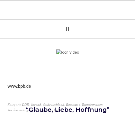
www.bpb.de
Kategorie
DDR
,
Jugend
,
Ostdeutschland
,
Rassismus
,
Transformation
,
“Glaube, Liebe, Hoffnung”
Wiedervereinigung
Schlagwörter
Video