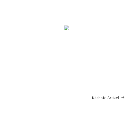
Die 1990er.
1989/90. Projekt Deutsche Einheit.
Nächste Artikel