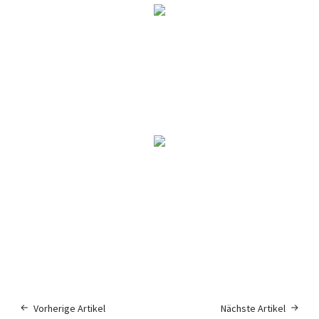
Generation Ost im Gespräch mit
ihren Eltern.
Dritte Generation Ost. Wer wir sind,
was wir wollen.
Aufrecht im Gegenwind.
Vorherige Artikel
Nächste Artikel